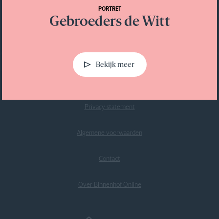
Oldenbarnevelt
PORTRET
Gebroeders de Witt
1547
Bekijk meer
Privacy statement
Algemene voorwaarden
Contact
Over Binnenhof Online