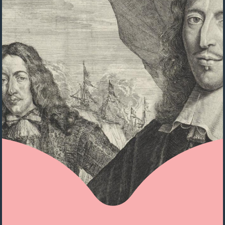
1623
1948
1761
Johan Rudolph
Pieter Jelles
Jacoba
Thorbecke
Troelstra
van Beieren
1798
1860
1401
Johan de Witt
Johan
van